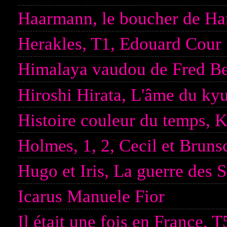
Haarmann, le boucher de Han
Herakles, T1, Edouard Cour
Himalaya vaudou de Fred Be
Hiroshi Hirata, L'âme du ky
Histoire couleur du temps,
Holmes, 1, 2, Cecil et Brun
Hugo et Iris, La guerre des 
Icarus Manuele Fior
Il était une fois en France, T