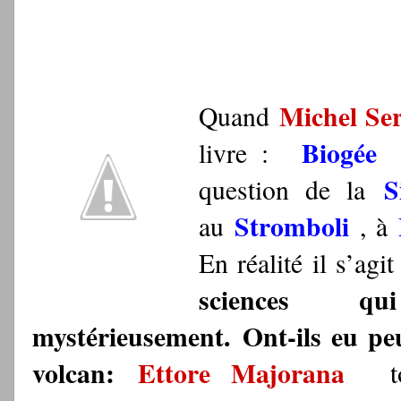
Michel Se
Quand
Biogée
livre :
S
question de la
Stromboli
au
, à
En réalité il s’agi
sciences q
mystérieusement. Ont-ils eu p
volcan:
Ettore Majorana
tout