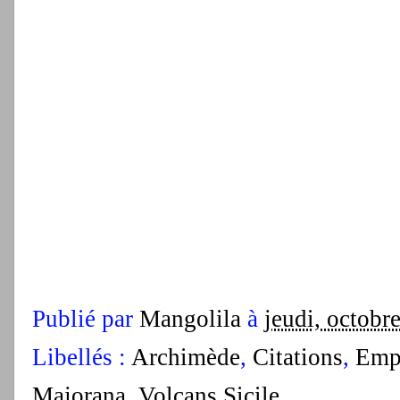
Publié par
Mangolila
à
jeudi, octobr
Libellés :
Archimède
,
Citations
,
Emp
Majorana
,
Volcans Sicile