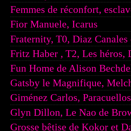
Femmes de réconfort, esclav
Fior Manuele, Icarus
Fraternity, T0, Diaz Canales
Fritz Haber , T2, Les héros
Fun Home de Alison Bechde
Gatsby le Magnifique, Melch
Giménez Carlos, Paracuellos
Glyn Dillon, Le Nao de Bro
Grosse bêtise de Kokor et Da