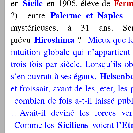
Sicile
Ferm
en
en 1906, élève de
Palerme et Naples
?) entre
en
mystérieuses, à 31 ans. Ser
Hiroshima
prévu
?
Mieux que le 
intuition globale qui n’appartie
trois fois par siècle. Lorsqu’ils o
Heisenb
s’en ouvrait à ses égaux,
et froissait, avant de les jeter, les
combien de fois a-t-il laissé publ
…Avait-il deviné les forces ve
Siciliens
Et
Comme les
voient l’