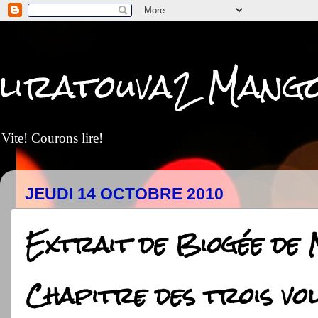
liratouva2 Mang
Vite! Courons lire!
JEUDI 14 OCTOBRE 2010
Extrait de Biogée de 
Chapitre des trois vo