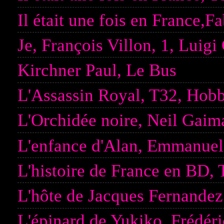
Il était une fois en France,F
Je, François Villon, 1, Luigi
Kirchner Paul, Le Bus
L'Assassin Royal, T32, Hobb
L'Orchidée noire, Neil Gai
L'enfance d'Alan, Emmanuel
L'histoire de France en BD, 
L'hôte de Jacques Fernandez
L'épinard de Yukiko, Frédéri